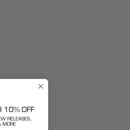
R 10% OFF
EW RELEASES,
& MORE