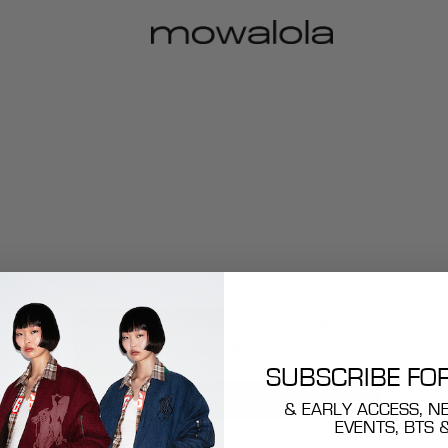
COLLECTION EMPTY
NO ITEMS ARE AVAILABLE IN THIS SELECTION.
SUBSCRIBE FO
CONTINUE SHOPPING
& EARLY ACCESS, N
EVENTS, BTS 